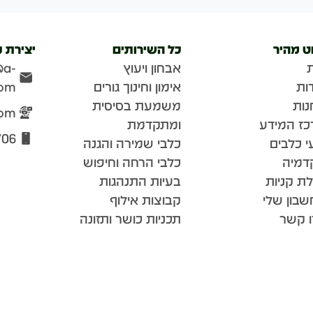
וט מהיר
כל השירותים
יצירת 
אבחון ויעוץ
@a-
ות
אימון וחינוך גורים
com
נות
משמעת בסיסית
com
כז המידע
ומתקדמת
706
י כלבים
כלבי שמירה והגנה
דמיה
כלבי הרחה וחיפוש
ת קניות
בעיות התנהגות
בון שלי
קבוצות אילוף
ו קשר
תכניות כושר ותזונה