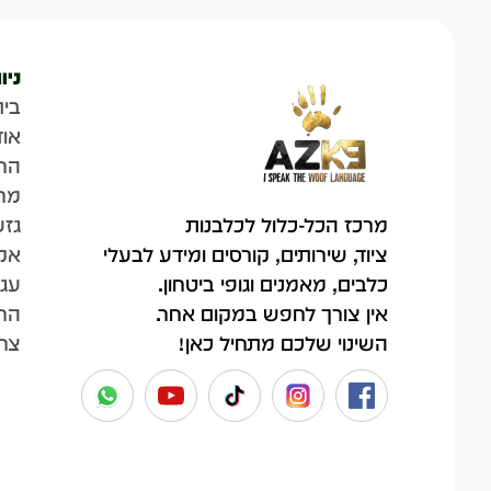
ניו
בית
אוד
הח
מר
גזע
מרכז הכל-כלול לכלבנות
אק
ציוד, שירותים, קורסים ומידע לבעלי
עגל
כלבים, מאמנים וגופי ביטחון.
החש
אין צורך לחפש במקום אחר.
צר
השינוי שלכם מתחיל כאן!