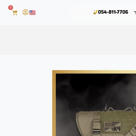
0
054-811-7706