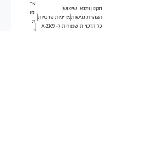
צב
תקנון ותנאי שימוש
ופו
הצהרת נגישות
מדיניות פרטיות
ת
כל הזכויות שמורות ל- A-ZK9
ח
ISRAEL
ב-
2026
❤
ע"
י