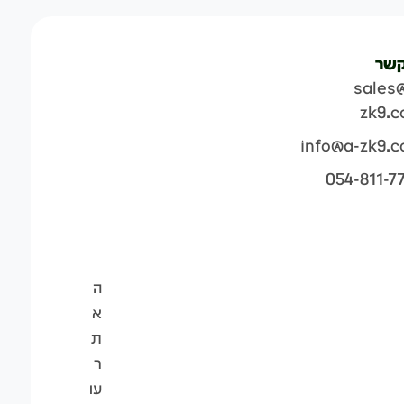
קשר
sales
zk9.
info@a-zk9.
054-811-7
ה
א
ת
ר
עו