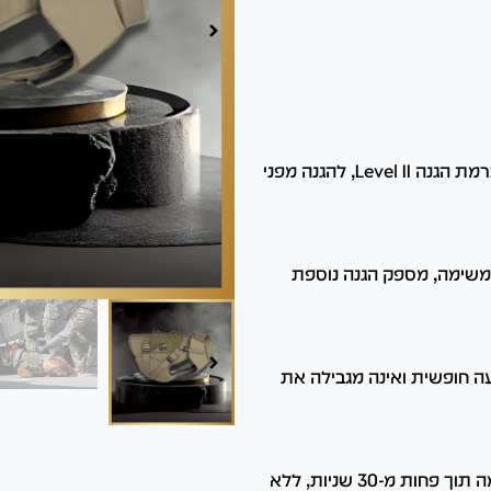
הרתמה מספקת כיסוי מרבי לאזורי החזה והצוואר, עם מיגון ברמת הגנה Level II, להגנה מפני
המשימה, מספק הגנה נוספת
 חופשית ואינה מגבילה את
כוללת אבזמי Fastex מתכווננים המאפשרים הלבשה והתאמה תוך פחות מ-30 שניות, ללא