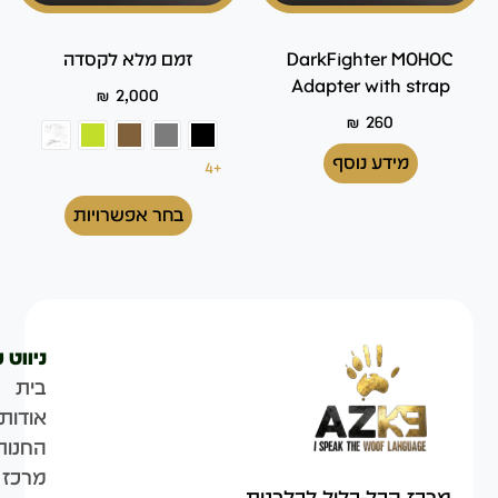
DarkFighter MOHOC
זמם מלא לקסדה
Adapter with strap
₪
2,000
₪
260
מידע נוסף
+4
בחר אפשרויות
ניווט 
בית
אודות
החנות
מרכז 
מרכז הכל-כלול לכלבנות