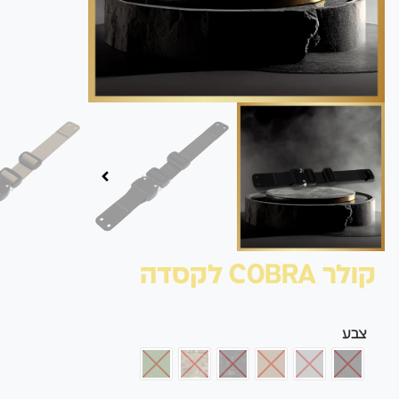
קולר COBRA לקסדה
צבע