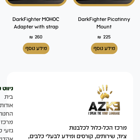
DarkFighter MOHOC
DarkFighter Picatinny
Adapter with strap
Mount
₪
260
₪
225
מידע נוסף
מידע נוסף
ניווט 
בית
אודות
החנות
מרכז 
מרכז הכל-כלול לכלבנות
גזעי כ
ציוד, שירותים, קורסים ומידע לבעלי כלבים,
אקדמי