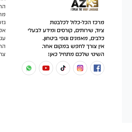
הח
מר
גזע
מרכז הכל-כלול לכלבנות
אק
ציוד, שירותים, קורסים ומידע לבעלי
עגל
כלבים, מאמנים וגופי ביטחון.
החש
אין צורך לחפש במקום אחר.
צר
השינוי שלכם מתחיל כאן!