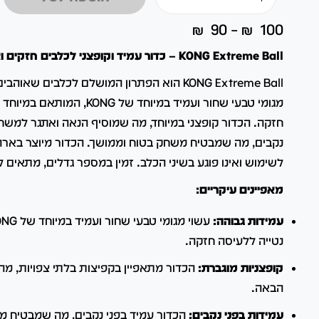
₪
90
–
₪
100
KONG Extreme Ball – כדור עמיד וקופצני לכלבים חזקים ואנרגטיים
KONG Extreme Ball הוא הפתרון המושלם לכלבים שאוהבים ללעוס ולשחק.
מגומי טבעי שחור ועמיד במיוחד של
חזקה.
הכדור קופצני במיוחד, מה שמוסיף הנאה ואתגר למשח
נקבים, מה שמבטיח משחק בטוח וממושך.
הכדור מיוצר בארה
לשימוש ואינו פוגע בשיני הכלב.
זמין במספר גדלים, מתאים לכל
מאפיינים עיקריים:
עמידות גבוהה:
נטייה ללעיסה חזקה.
קופצניות מוגברת:
הכדור מתאפיין בקפיצות בלתי צפויות, מה
הבאה.
עמידות בפני נקבים:
הכדור עמיד בפני נקבים, מה שמבטיח מ