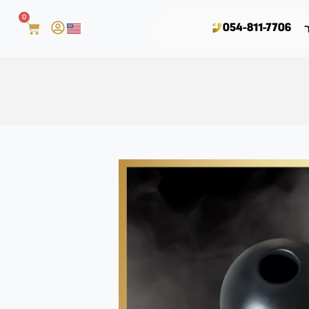
0
054-811-7706