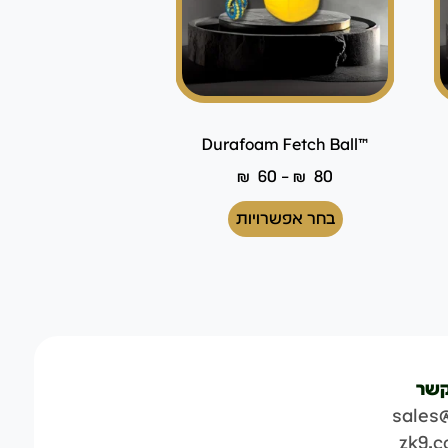
™Durafoam Fetch Ball
₪
60
–
₪
80
בחר אפשרויות
קשר
sales
zk9.