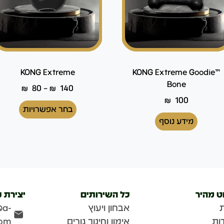
KONG Extreme
™KONG Extreme Goodie
Bone
₪
80
–
₪
140
₪
100
בחר אפשרויות
מידע נוסף
וט מהיר
כל השירותים
יצירת 
אבחון ויעוץ
@a-
ות
אימון וחינוך גורים
com