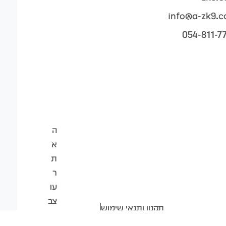
info@a-zk9.
054-811-7
ה
א
ת
ר
עו
צב
תקנון ותנאי שימוש
ופו
הצהרת נגישות
מדיניות פרטיות