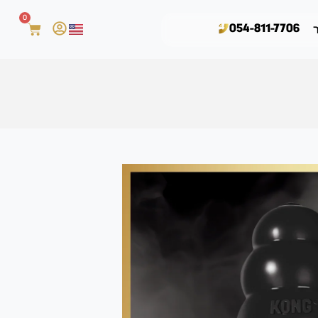
0
054-811-7706