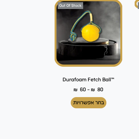
Out Of Stock
™Durafoam Fetch Ball
₪
60
–
₪
80
בחר אפשרויות