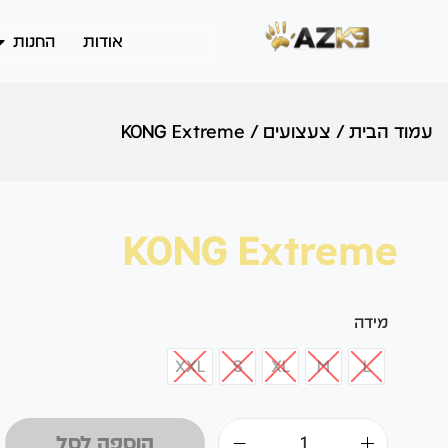
אודות
החנות
עמוד הבית
/
צעצועים
/
KONG Extreme
KONG Extreme
מידה
XXL
S
XL
M
L
הוספה לסל