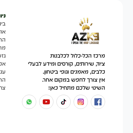
ניו
בית
אוד
הח
מר
גזע
מרכז הכל-כלול לכלבנות
אק
ציוד, שירותים, קורסים ומידע לבעלי
עגל
כלבים, מאמנים וגופי ביטחון.
החש
אין צורך לחפש במקום אחר.
צר
השינוי שלכם מתחיל כאן!