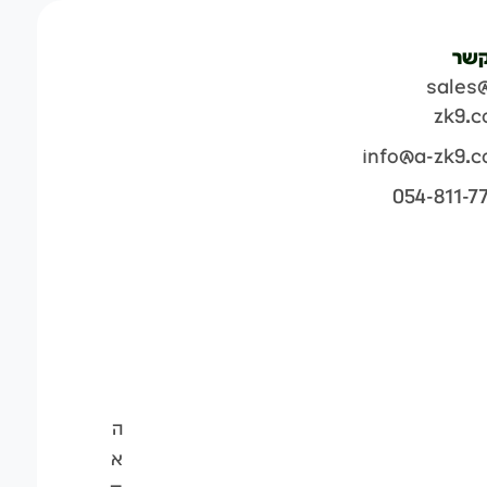
קשר
sales
zk9.
info@a-zk9.
054-811-7
ה
א