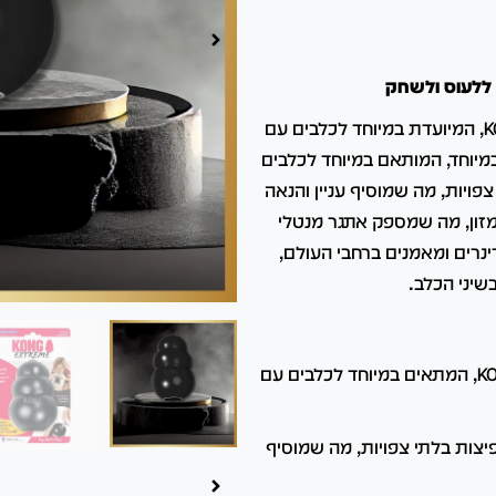
00:00
00:00
KONG Extreme הוא הגרסה העמידה ביותר של צעצועי KONG, המיועדת במיוחד לכלבים עם
במיוחד, המותאם במיוחד לכלבים
פויות, מה שמוסיף עניין והנאה
מזון, מה שמספק אתגר מנטלי
 ידי וטרינרים ומאמנים ברחבי העולם,
שיני הכלב.
עשוי מגומי טבעי שחור ועמיד במיוחד של KONG, המתאים במיוחד לכלבים עם
צות בלתי צפויות, מה שמוסיף