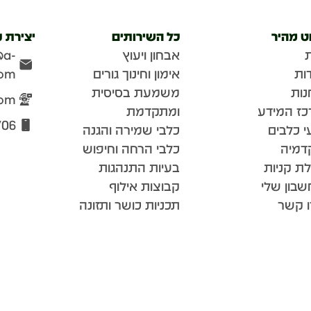
וט מהיר
כל השירותים
יצירת 
אבחון ויעוץ
@a-
ות
אימון וחינוך גורים
com
נות
משמעת בסיסית
com
כז המידע
ומתקדמת
706
י כלבים
כלבי שמירה והגנה
דמיה
כלבי הרחה וחיפוש
ת קניות
בעיות התנהגות
בון שלי
קבוצות אילוף
ו קשר
תכניות כושר ותזונה