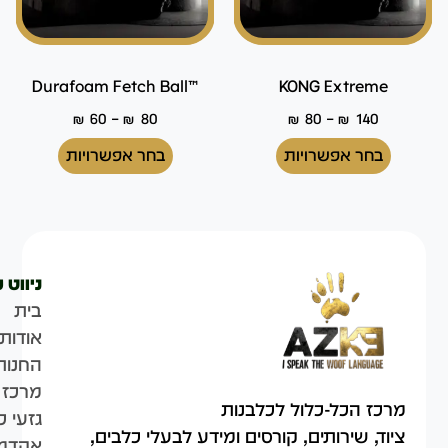
™Durafoam Fetch Ball
KONG Extreme
–
–
₪
60
₪
80
₪
80
₪
140
בחר אפשרויות
בחר אפשרויות
ניווט 
בית
אודות
החנות
מרכז 
מרכז הכל-כלול לכלבנות
גזעי כ
ציוד, שירותים, קורסים ומידע לבעלי כלבים,
אקדמי